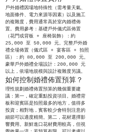
戶外婚禮因場地特殊性（需考量天氣、
地面條件、電力來源等因素）以及施工
的複雜度，費用通常高於室內婚禮佈
置。費用參考：基礎戶外儀式區佈置
（花門或背板 + 座椅裝飾）：約 
25,000 至 50,000 元。完整戶外婚
禮全場佈置（儀式區 + 宴客區 + 拍照
區）：約 80,000 至 200,000 元。
豪華戶外婚禮全場設計：200,000 元
以上，依場地規模與設計複雜度另議。
如何控制婚禮佈置預算？
理性規劃婚禮佈置預算的幾個重要建
議：第一，確定重點投資項目。婚禮背
板和迎賓區是拍照最多的地方，值得多
投資；相對地，賓客較少會特別注意的
細節可以適度精簡。第二，花材選擇影
響費用。新鮮進口花材費用較高，但視
覺效果一流；若預算有限，可以考慮以