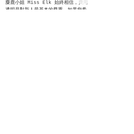
麋鹿小姐 Miss Elk 始終相信，費用
透明是對新人最基本的尊重。如果您希
望為您的婚禮獲得一份清晰、透明的婚
禮佈置報價，歡迎透過 
misselk.com 聯繫我們，預約免費初
次諮詢。讓我們一起在您的預算範圍
內，打造最美的婚禮記憶。
查看全部
最新文章