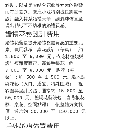
雜度，以及是否結合花藝等元素的影響
而有所差異。麋鹿小姐特別擅長將氣球
設計融入韓系婚禮美學，讓氣球佈置呈
現出精緻而不幼稚的婚禮質感。
婚禮花藝設計費用
婚禮花藝是提升婚禮整體質感的重要元
素。費用參考：桌花設計（每桌）：約 
1,500 至 5,000 元，依花材種類與
設計複雜度而定。新娘手捧花：約 
3,000 至 8,000 元。胸花（每
朵）：約 500 至 1,500 元。場地點
綴花藝（入口、通道、特殊區域）：視
範圍與設計另議，通常約 15,000 至 
50,000 元。整場花藝統包（含背板花
藝、桌花、空間點綴）：依整體方案報
價，通常約 50,000 至 150,000 元
以上。
戶外婚禮佈置費用