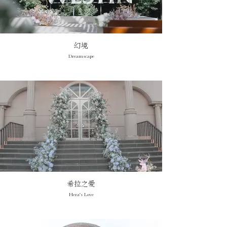
幻境
Dreamscape
希拉之愛
Hera's Love