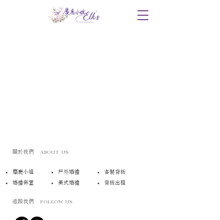
​關於我們
ABOUT US
麋鹿小姐
戶外婚禮
​客製背板
婚禮佈置
​美式婚禮
​背板出租
追蹤我們
FOLLOW US