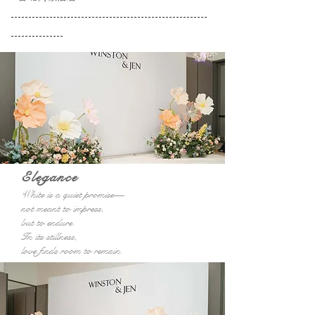
--------------------------------------------------------
---------------
Elegance
White is a quiet promise—
not meant to impress,
but to endure.
In its stillness,
love finds room to remain.