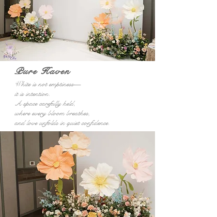
Pure Haven
White is not emptiness—
it is intention.
A space carefully held,
where every bloom breathes,
and love unfolds in quiet confidence.