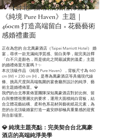
🤍【台北萬豪酒店婚禮佈置】
《純境 Pure Haven》主題｜
460cm 打造高端留白 × 花藝藝術
感婚禮畫面
正在為您的 台北萬豪酒店（Taipei Marriott Hotel） 婚
宴，尋求一款充滿純淨質感、留白美學，能完美詮釋
「白不只是顏色，而是彼此之間最誠實的溫柔」主題
的婚禮佈置方案嗎？✨
本次頂級作品 《純境 Pure Haven》，背板尺寸為 460
cm (W) × 230 cm (H)，是專為萬豪酒店等具備現代線
條、挑高尺度與高端氛圍的宴會廳所設計的純淨、藝
術主題婚禮佈置。💎
我們的台北專業佈置團隊深知萬豪酒店對於比例、留
白與整體視覺層次的要求，運用大面積純白背板，結
合立體花藝結構、柔和色系花材與藝術紙花元素，為
您的台北頂級婚宴打造一處安靜卻極具重量感的迎賓
與合影場景。
💎 純境主題亮點：完美契合台北萬豪
酒店的高端純淨美學