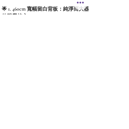
🌟 1. 460cm 寬幅留白背板：純淨而大器
的視覺核心
背板尺寸為 460 cm (W) × 230 cm (H)，比例經過精準配
置，能完美對應台北萬豪酒店宴會廳的空間尺度。
設計上刻意保留中央留白，使新人姓名自然成為畫面
焦點，同時讓整體視覺不顯擁擠，呈現出高端飯店專
屬的從容與秩序感。這樣的留白設計，特別適合重視
攝影構圖與長時間耐看度的婚禮場景。
🌿 2. 純白 × 淡杏 × 自然綠花藝：極致純
淨的高級層次
主題配色以 純白、淡杏色、柔粉與自然綠葉 為主，
透過低彩度花材與細緻層次堆疊，讓畫面呈現：
不浮誇、不甜膩
穩定、乾淨、耐看
與萬豪酒店燈光與空間完美融合
整體花藝如同自然生長般延展，讓婚禮畫面在安靜中
展現深度。
✨ 3. 立體花藝結構 × 藝術紙花：畫面層
次的關鍵設計
《純境 Pure Haven》特別加入 立體花藝配置 與 藝術