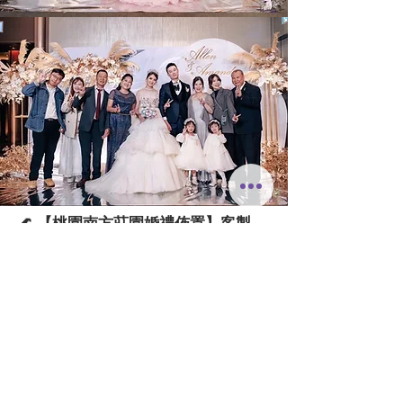
🌊 【桃園南方莊園婚禮佈置】客製
《湛藍 Azure Blue》主題｜打造清新
水岸x奢華海島度假感
正在為您的桃園南方莊園婚宴或戶外儀式尋求一款充
滿極致清新、水岸度假氛圍，能完美詮釋「湛藍之
愛，如海誓山盟般純淨永恆」主題的客製化婚禮佈置
方案嗎？✨
本次頂級客製化作品《湛藍 Azure Blue》，是專為桃
園南方莊園等具備寬闊草地、水景的戶外/半戶外場地
設計的清新、氣勢主題。💎 我們的桃園專業佈置團隊
深知南方莊園的戶外空間優勢，運用大型結構背板，