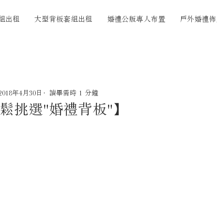
組出租
大型背板套組出租
婚禮公版專人布置
戶外婚禮佈
2018年4月30日
讀畢需時 1 分鐘
鬆挑選"婚禮背板"】