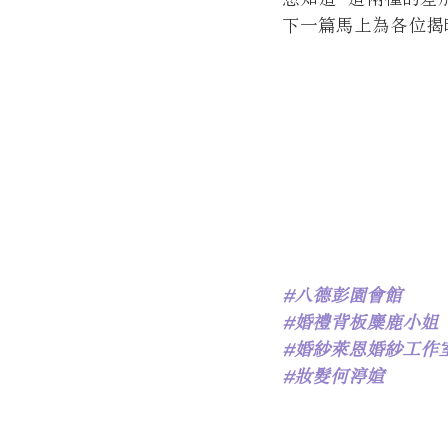
下一篇馬上為各位揭曉
#八德彭園會館
#婚禮背板麋鹿小姐
#婚紗萊恩婚紗工作
#妝髮何渟媗