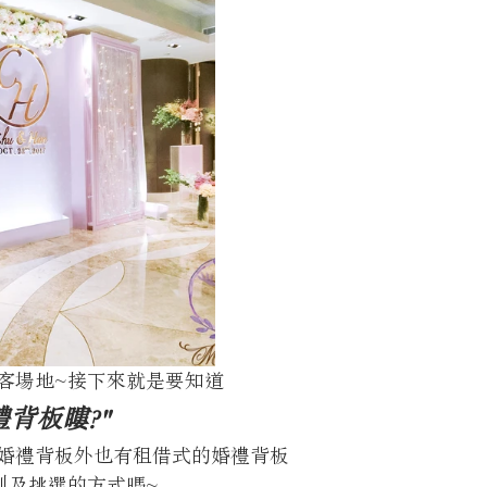
客場地~接下來就是要知道
背板瞜?" 
婚禮背板外也有租借式的婚禮背板
別及挑選的方式嗎~