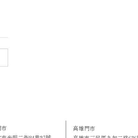
門市
高雄門市
市光明二街84巷27號
高雄市三民區九如二路636