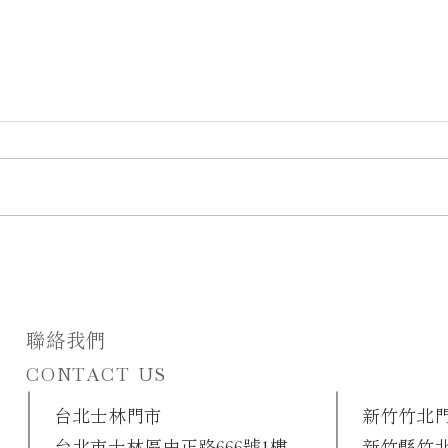
白色花開 時光溫柔停留｜麋鹿
小姐 Miss Elk 打造的香檳金婚
禮背板
聯絡我們
CONTACT US
​台北士林門市
新竹竹北
台北市士林區中正路666號1樓
新竹縣竹北