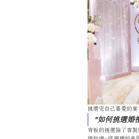
挑選完自己喜愛的宴
"如何挑選婚禮
背板的挑選除了客製
想知道~這兩種的差