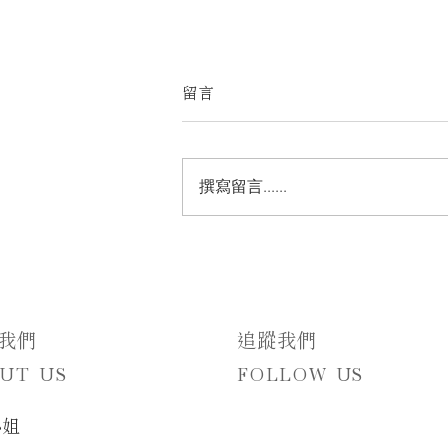
留言
撰寫留言......
當夕光成為誓言的背景｜麋鹿
小姐 Miss Elk 打造的韓系戶外
證婚婚禮佈置
於我們
追蹤我們
UT US
FOLLOW US
小姐