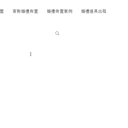
置
客製婚禮佈置
婚禮佈置案例
婚禮道具出租