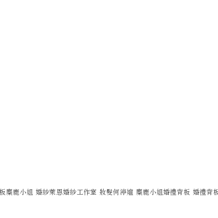
板麋鹿小姐 婚紗萊恩婚紗工作室 妝髮何渟媗 麋鹿小姐婚禮背板 婚禮背