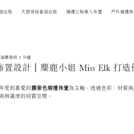
組出租
大型背板套組出租
婚禮公版專人布置
戶外婚禮佈
讀畢需時 2 分鐘
置設計｜麋鹿小姐 Miss Elk 打
年受到喜愛的
霧紫色婚禮佈置
為主軸，透過色彩、材質與
與辨識度的迎賓空間。