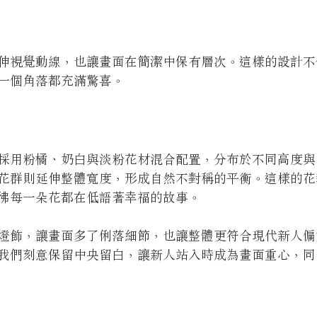
伸視覺動線，也讓畫面在簡潔中保有層次。這樣的設計不
一個角落都充滿驚喜。
採用粉橘、奶白與淡粉花材混合配置，分布於不同高度與
花群則延伸整體寬度，形成自然不對稱的平衡。這樣的花
彿每一朵花都在低語著幸福的故事。
燈飾，讓畫面多了俐落細節，也讓整體更符合現代新人偏
我們刻意保留中央留白，讓新人站入時成為畫面重心，同