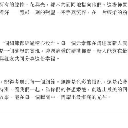
所有的線條、花與光，都不約而同地指向他們。這場佈置
備好——讓那一刻的對望、牽手與笑容，在一片輕柔的粉
一個細節都經過精心設計。每一個元素都在講述著新人獨
是一個夢想的實現。透過這樣的婚禮佈置，新人能夠在最
與親友共同分享這份幸福。
，記得考慮到每一個細節。無論是色彩的搭配，還是花藝
特別。讓我們一起，為你們的夢想婚禮，創造出最美的回
故事，能在每一個瞬間中，閃耀出最燦爛的光芒。