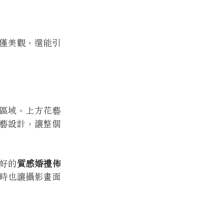
僅美觀，還能引
區域。上方花藝
藝設計，讓整個
好的
質感婚禮佈
時也讓攝影畫面