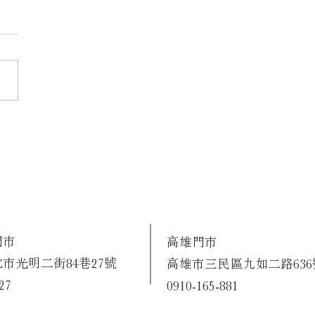
門市
高雄門市
市光明二街84巷27號
高雄市三民區九如二路636
27
0910-165-881