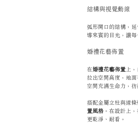
結構與視覺動線
弧形開口的結構，延
導來賓的目光，讓每
婚禮花藝佈置
在
婚禮花藝佈置
上，
拉出空間高度，地面
空間充滿生命力，彷
搭配金屬立柱與線條
置風格
。在設計上，
更乾淨、耐看。