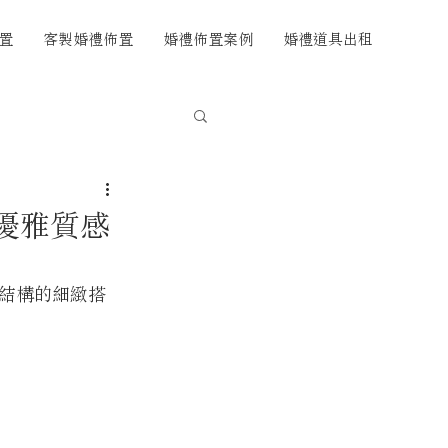
置
客製婚禮佈置
婚禮佈置案例
婚禮道具出租
造優雅質感
結構的細緻搭