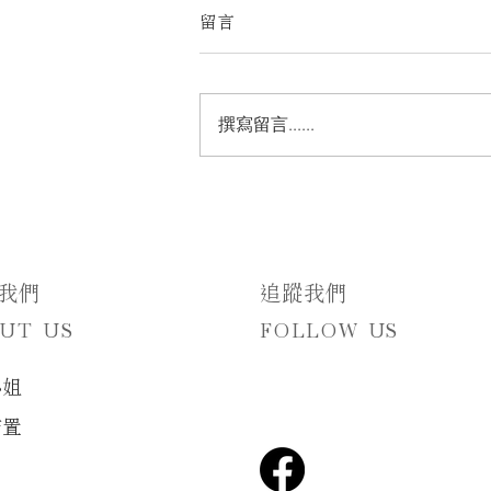
留言
撰寫留言......
在溫柔綠意裡相遇｜麋鹿小姐
Miss Elk 打造的韓系自然感婚
禮背板
於我們
追蹤我們
UT US
FOLLOW US
小姐
佈置