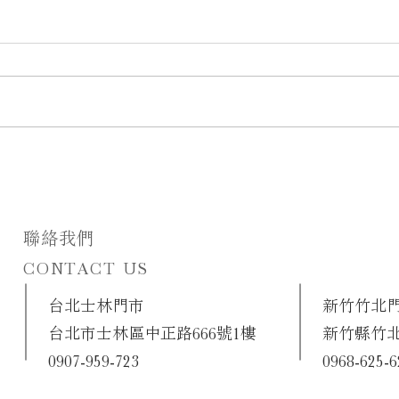
在綠意與留白之間相愛｜麋鹿
小姐 Miss Elk 打造韓系白綠色
婚禮佈置
聯絡我們
CONTACT US
​台北士林門市
新竹竹北
台北市士林區中正路666號1樓
新竹縣竹北
0907-959-723
0968-625-6