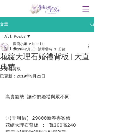
文章
All Posts
麋鹿小姐 MissElk
All Posts
2019年2月5日
讀畢需時 1 分鐘
花綻大理石婚禮背板 | 大直
News
典華
婚禮背板
已更新：
2019年3月21日
高貴氣勢 讓你們婚禮與眾不同
✨(非租借) 29800新春專案價 
花綻大理石背板 ： 寬360高240 