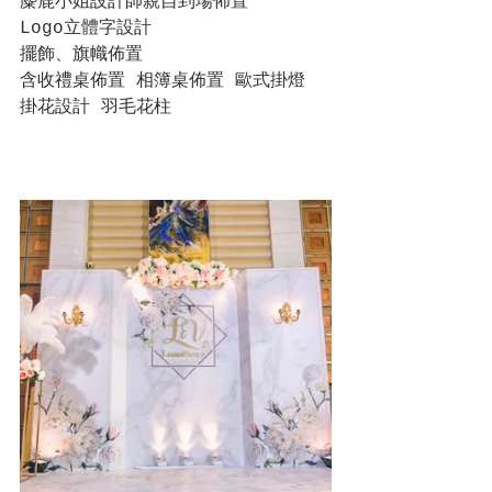
麋鹿小姐設計師親自到場佈置 
Logo立體字設計 
擺飾、旗幟佈置 
含收禮桌佈置 相簿桌佈置 歐式掛燈 
掛花設計 羽毛花柱