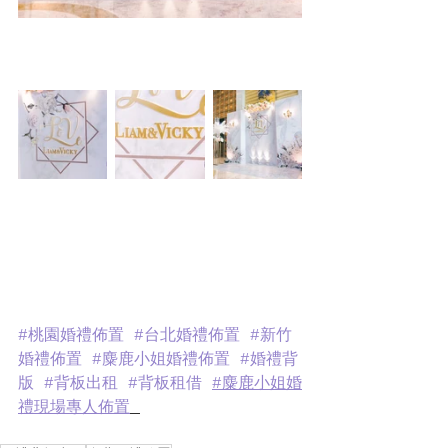
#桃園婚禮佈置
#台北婚禮佈置
#新竹
婚禮佈置
#麋鹿小姐婚禮佈置
#婚禮背
版
#背板出租 
#背板租借
#麋鹿小姐婚
禮現場專人佈置