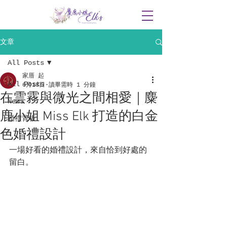
文章
All Posts
家厝 起
All Posts
6月18日
讀畢需時 1 分鐘
在雲霧與微光之間相愛｜麋
News
鹿小姐 Miss Elk 打造的白金
婚禮背板
色婚禮設計
一場好看的婚禮設計，來自恰到好處的
留白。